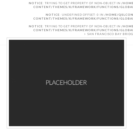
NOTICE
: TRYING TO GET PROPERTY OF NON-OBJECT IN
/HOME
CONTENT/THEMES/X/FRAMEWORK/FUNCTIONS/GLOBA
NOTICE
: UNDEFINED OFFSET: 0 IN
/HOME/QSLCON
CONTENT/THEMES/X/FRAMEWORK/FUNCTIONS/GLOBA
NOTICE
: TRYING TO GET PROPERTY OF NON-OBJECT IN
/HOME
CONTENT/THEMES/X/FRAMEWORK/FUNCTIONS/GLOBA
SAN FRANCISCO BAY BRID