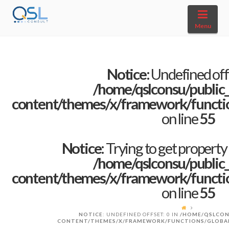
Navi
Menu
Notice
: Undefined offs
/home/qslconsu/public
content/themes/x/framework/function
on line
55
Notice
: Trying to get property
/home/qslconsu/public
content/themes/x/framework/function
on line
55
NOTICE
: UNDEFINED OFFSET: 0 IN
/HOME/QSLCON
CONTENT/THEMES/X/FRAMEWORK/FUNCTIONS/GLOBA