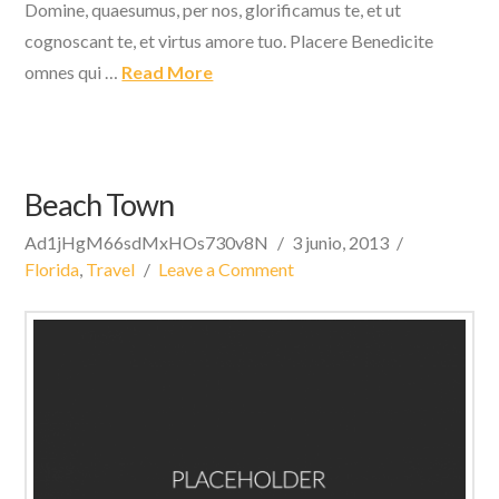
Domine, quaesumus, per nos, glorificamus te, et ut
cognoscant te, et virtus amore tuo. Placere Benedicite
omnes qui …
Read More
Beach Town
Ad1jHgM66sdMxHOs730v8N
3 junio, 2013
Florida
,
Travel
Leave a Comment