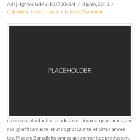
Ad1jHgM66sdMxHOs730v8N
3 junio, 2013
California
,
Texas
,
Travel
Leave a Comment
Domine, quaesumus, per nos, glorificamus te, et ut
cognoscant te, et virtus amore tuo. Placere Benedicite
omnes qui utuntur hoc productum. Domine, quaesumus, per
nos, glorificamus te, et ut cognoscant te, et virtus amore
tuo. Placere Benedicite omnes qui utuntur hoc productum.