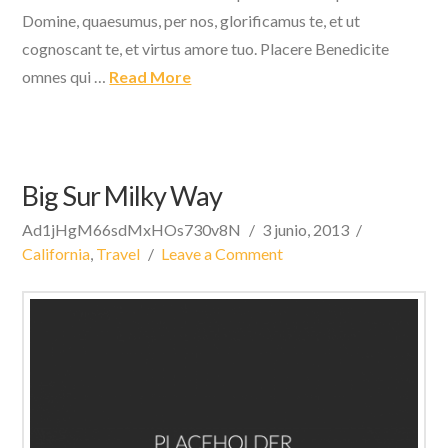
Domine, quaesumus, per nos, glorificamus te, et ut
cognoscant te, et virtus amore tuo. Placere Benedicite
omnes qui …
Read More
Big Sur Milky Way
Ad1jHgM66sdMxHOs730v8N
3 junio, 2013
California
,
Travel
Leave a Comment