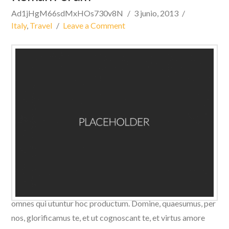
Ad1jHgM66sdMxHOs730v8N
3 junio, 2013
Italy
,
Travel
Leave a Comment
Domine, quaesumus, per nos, glorificamus te, et ut
cognoscant te, et virtus amore tuo. Placere Benedicite
omnes qui utuntur hoc productum. Domine, quaesumus, per
nos, glorificamus te, et ut cognoscant te, et virtus amore