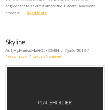
cognoscant te, et virtus amore tuo. Placere Benedicite
omnes qui …
Read More
Skyline
Ad1jHgM66sdMxHOs730v8N
3 junio, 2013
Texas
,
Travel
Leave a Comment