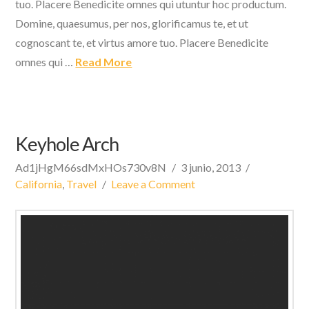
tuo. Placere Benedicite omnes qui utuntur hoc productum.
Domine, quaesumus, per nos, glorificamus te, et ut
cognoscant te, et virtus amore tuo. Placere Benedicite
omnes qui …
Read More
Keyhole Arch
Ad1jHgM66sdMxHOs730v8N
3 junio, 2013
California
,
Travel
Leave a Comment