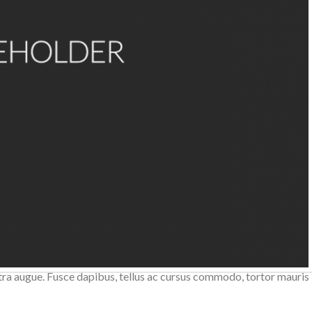
 leo risus, porta ac consectetur ac, vestibulum at eros. Nulla vita
 cursus commodo, tortor mauris condimentum nibh, ut fermentum
aretra augue. Fusce dapibus, tellus ac cursus commodo, tortor mauris