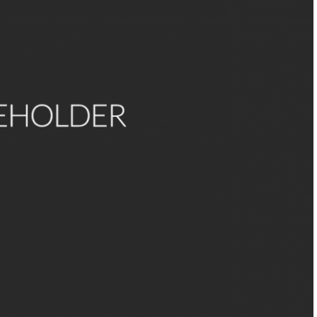
scant te, et virtus amore tuo. Placere Benedicite omnes qui