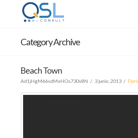
Category Archive
Beach Town
Ad1jHgM66sdMxHOs730v8N
3 junio, 2013
Flor