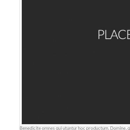
Domine, quaesumus, per nos, glorificamus te, et ut cogno
utuntur hoc productum. Domine, quaesumus, per nos, glori
Benedicite omnes qui utuntur hoc productum. Domine, qua