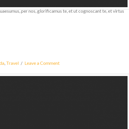
ficamus te, et ut cognoscant te, et virtus amore tuo. Placere
esumus, per nos, glorificamus te, et ut cognoscant te, et virtus
ida
,
Travel
Leave a Comment