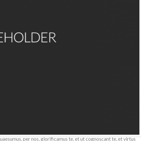
scant te, et virtus amore tuo. Placere Benedicite omnes qui
ficamus te, et ut cognoscant te, et virtus amore tuo. Placere
esumus, per nos, glorificamus te, et ut cognoscant te, et virtus