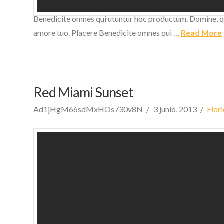
utuntur hoc productum. Domine, quaesumus, per nos, glori
Benedicite omnes qui utuntur hoc productum. Domine, qua
amore tuo. Placere Benedicite omnes qui …
Read More
Red Miami Sunset
Ad1jHgM66sdMxHOs730v8N
3 junio, 2013
Flor