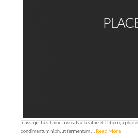
Donec ullamcorper nulla non metus auctor fringilla. Morbi
elit libero, a pharetra augue. Fusce dapibus, tellus ac
massa justo sit amet risus. Nulla vitae elit libero, a ph
condimentum nibh, ut fermentum …
Read More