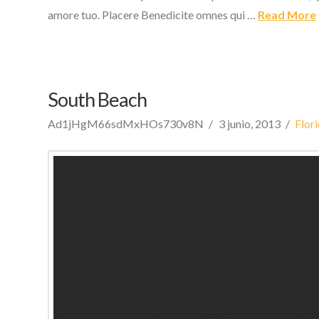
amore tuo. Placere Benedicite omnes qui …
Read More
South Beach
Ad1jHgM66sdMxHOs730v8N
3 junio, 2013
Flor