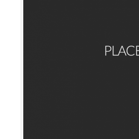
Domine, quaesumus, per nos, glorificamus te, et ut cogno