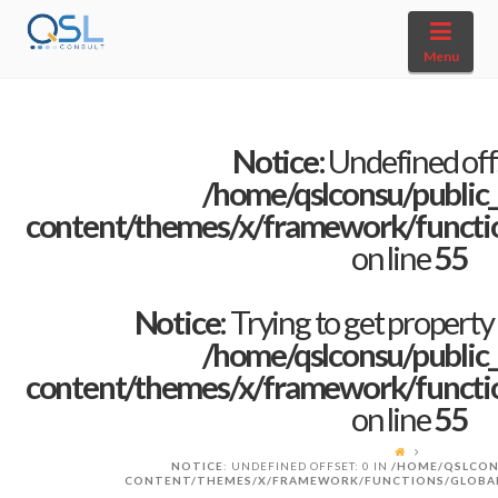
Navi
Menu
Notice
: Undefined offs
/home/qslconsu/public
content/themes/x/framework/function
on line
55
Notice
: Trying to get property
/home/qslconsu/public
content/themes/x/framework/function
on line
55
NOTICE
: UNDEFINED OFFSET: 0 IN
/HOME/QSLCON
CONTENT/THEMES/X/FRAMEWORK/FUNCTIONS/GLOBA