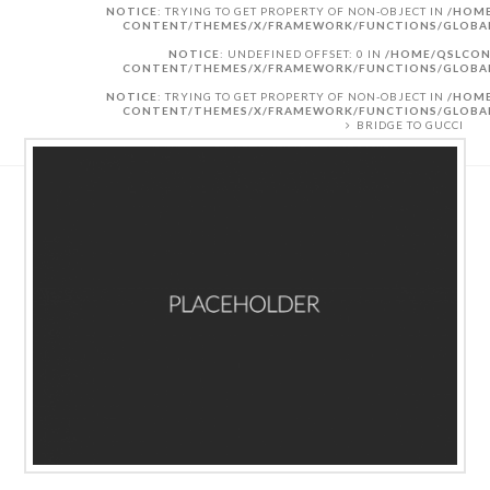
NOTICE
: TRYING TO GET PROPERTY OF NON-OBJECT IN
/HOME
CONTENT/THEMES/X/FRAMEWORK/FUNCTIONS/GLOBA
NOTICE
: UNDEFINED OFFSET: 0 IN
/HOME/QSLCON
CONTENT/THEMES/X/FRAMEWORK/FUNCTIONS/GLOBA
NOTICE
: TRYING TO GET PROPERTY OF NON-OBJECT IN
/HOME
CONTENT/THEMES/X/FRAMEWORK/FUNCTIONS/GLOBA
BRIDGE TO GUCCI