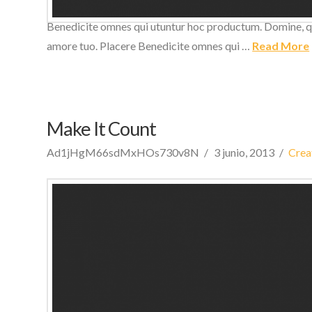
utuntur hoc productum. Domine, quaesumus, per nos, glori
Benedicite omnes qui utuntur hoc productum. Domine, qua
amore tuo. Placere Benedicite omnes qui …
Read More
Make It Count
Ad1jHgM66sdMxHOs730v8N
3 junio, 2013
Crea