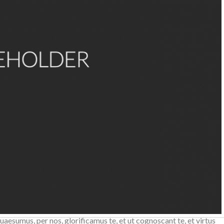
scant te, et virtus amore tuo. Placere Benedicite omnes qui
ficamus te, et ut cognoscant te, et virtus amore tuo. Placere
esumus, per nos, glorificamus te, et ut cognoscant te, et virtus