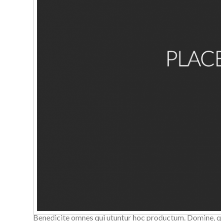
Domine, quaesumus, per nos, glorificamus te, et ut cogno
utuntur hoc productum. Domine, quaesumus, per nos, glori
Benedicite omnes qui utuntur hoc productum. Domine, qua