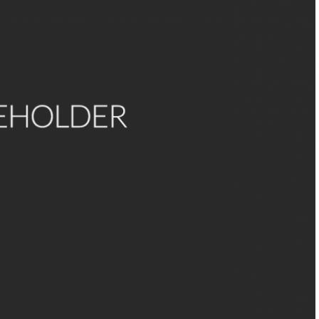
scant te, et virtus amore tuo. Placere Benedicite omnes qui