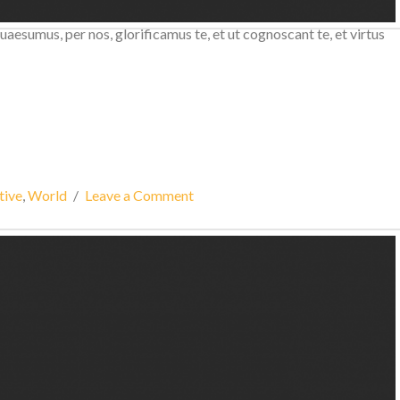
ficamus te, et ut cognoscant te, et virtus amore tuo. Placere
esumus, per nos, glorificamus te, et ut cognoscant te, et virtus
tive
,
World
Leave a Comment