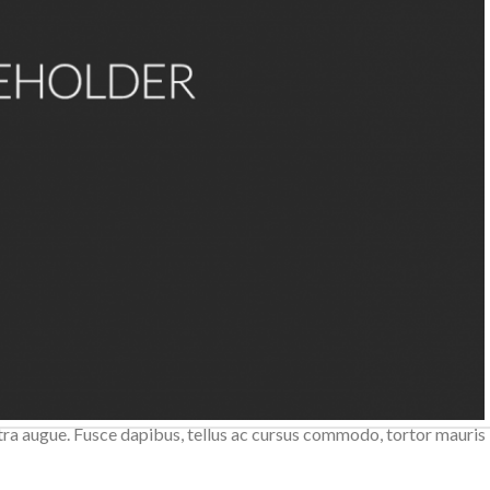
 leo risus, porta ac consectetur ac, vestibulum at eros. Nulla vita
 cursus commodo, tortor mauris condimentum nibh, ut fermentum
aretra augue. Fusce dapibus, tellus ac cursus commodo, tortor mauris