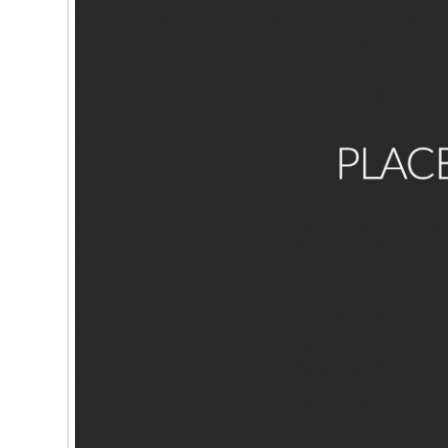
Domine, quaesumus, per nos, glorificamus te, et ut cogno