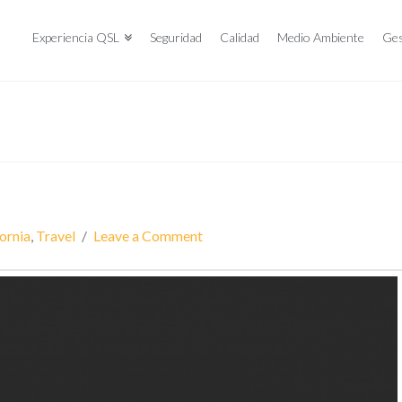
Experiencia QSL
Seguridad
Calidad
Medio Ambiente
Ges
ornia
,
Travel
Leave a Comment