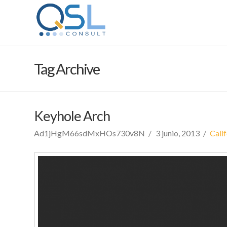
Tag Archive
Keyhole Arch
Ad1jHgM66sdMxHOs730v8N
3 junio, 2013
Calif