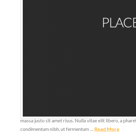
Donec ullamcorper nulla non metus auctor fringilla. Morbi
elit libero, a pharetra augue. Fusce dapibus, tellus ac
massa justo sit amet risus. Nulla vitae elit libero, a ph
condimentum nibh, ut fermentum …
Read More