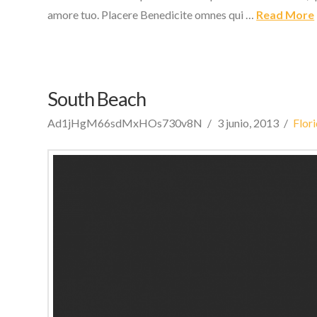
amore tuo. Placere Benedicite omnes qui …
Read More
South Beach
Ad1jHgM66sdMxHOs730v8N
3 junio, 2013
Flor