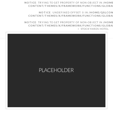
NOTICE
: TRYING TO GET PROPERTY OF NON-OBJECT IN
/HOME
CONTENT/THEMES/X/FRAMEWORK/FUNCTIONS/GLOBA
NOTICE
: UNDEFINED OFFSET: 0 IN
/HOME/QSLCON
CONTENT/THEMES/X/FRAMEWORK/FUNCTIONS/GLOBA
NOTICE
: TRYING TO GET PROPERTY OF NON-OBJECT IN
/HOME
CONTENT/THEMES/X/FRAMEWORK/FUNCTIONS/GLOBA
STOCKYARDS HOTEL