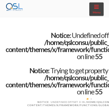
Navi
Menu
Notice
: Undefined offs
/home/qslconsu/public
content/themes/x/framework/function
on line
55
Notice
: Trying to get property
/home/qslconsu/public
content/themes/x/framework/function
on line
55
NOTICE
: UNDEFINED OFFSET: 0 IN
/HOME/QSLCON
CONTENT/THEMES/X/FRAMEWORK/FUNCTIONS/GLOBA