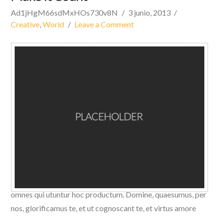
Ad1jHgM66sdMxHOs730v8N
3 junio, 2013
Creative
,
World
Leave a Comment
Domine, quaesumus, per nos, glorificamus te, et ut
cognoscant te, et virtus amore tuo. Placere Benedicite
omnes qui utuntur hoc productum. Domine, quaesumus, per
nos, glorificamus te, et ut cognoscant te, et virtus amore