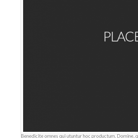
Domine, quaesumus, per nos, glorificamus te, et ut cogno
utuntur hoc productum. Domine, quaesumus, per nos, glori
Benedicite omnes qui utuntur hoc productum. Domine, qua