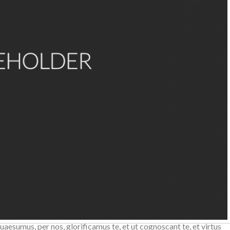
scant te, et virtus amore tuo. Placere Benedicite omnes qui
ficamus te, et ut cognoscant te, et virtus amore tuo. Placere
esumus, per nos, glorificamus te, et ut cognoscant te, et virtus