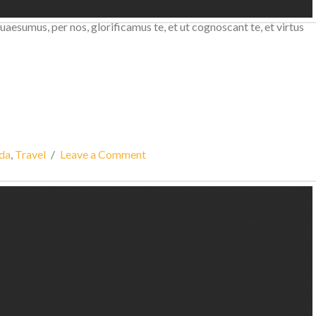
ficamus te, et ut cognoscant te, et virtus amore tuo. Placere
esumus, per nos, glorificamus te, et ut cognoscant te, et virtus
ida
,
Travel
Leave a Comment