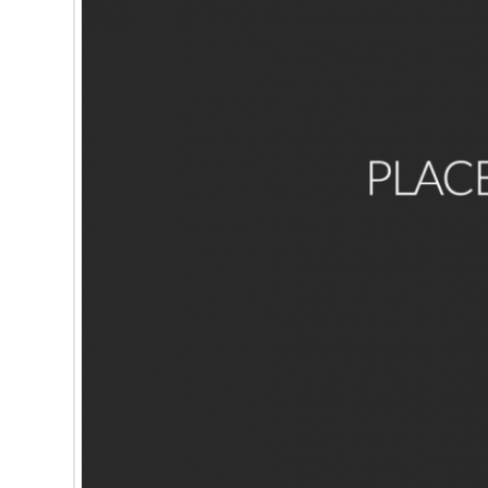
Domine, quaesumus, per nos, glorificamus te, et ut cogno