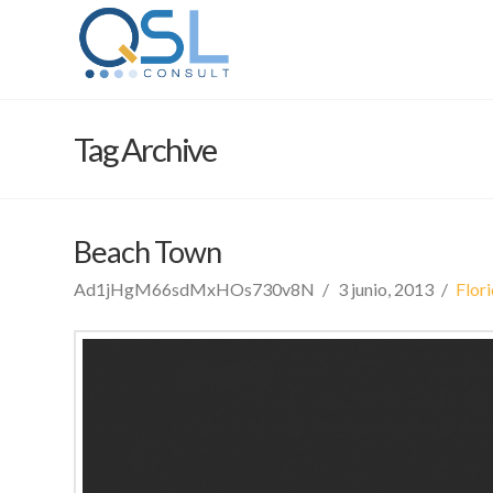
Tag Archive
Beach Town
Ad1jHgM66sdMxHOs730v8N
3 junio, 2013
Flor