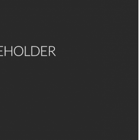
scant te, et virtus amore tuo. Placere Benedicite omnes qui