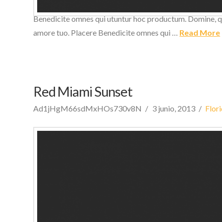
utuntur hoc productum. Domine, quaesumus, per nos, glori
Benedicite omnes qui utuntur hoc productum. Domine, qua
amore tuo. Placere Benedicite omnes qui …
Read More
Red Miami Sunset
Ad1jHgM66sdMxHOs730v8N
3 junio, 2013
Flor