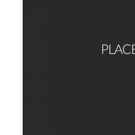
Domine, quaesumus, per nos, glorificamus te, et ut cogno