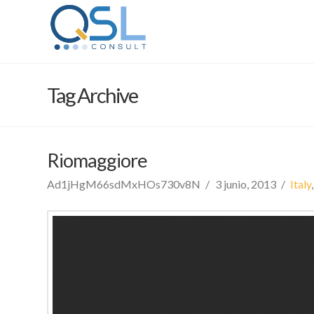
Tag Archive
Riomaggiore
Ad1jHgM66sdMxHOs730v8N
3 junio, 2013
Italy