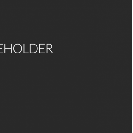
scant te, et virtus amore tuo. Placere Benedicite omnes qui